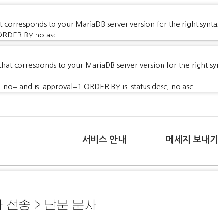
 corresponds to your MariaDB server version for the right synta
ORDER BY no asc
that corresponds to your MariaDB server version for the right s
o= and is_approval=1 ORDER BY is_status desc, no asc
서비스 안내
메세지 보내기
 전송 > 단문 문자