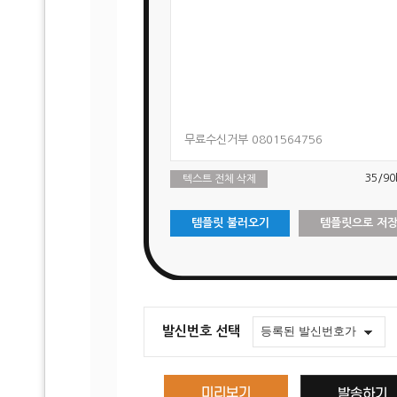
무료수신거부 0801564756
35
/90
텍스트 전체 삭제
템플릿 불러오기
템플릿으로 저
발신번호 선택
미리보기
발송하기