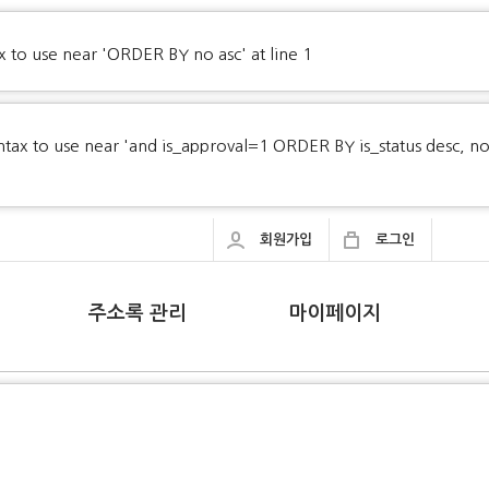
x to use near 'ORDER BY no asc' at line 1
yntax to use near 'and is_approval=1 ORDER BY is_status desc, n
회원가입
로그인
주소록 관리
마이페이지