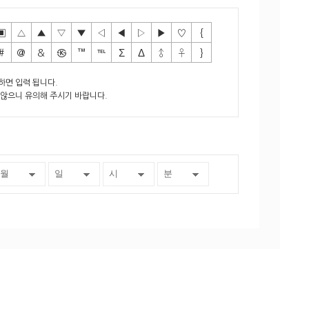
▣
△
▲
▽
▼
◁
◀
▷
▶
♡
{
＃
＠
＆
㉿
™
℡
Σ
Δ
♂
♀
}
하면 입력 됩니다.
않으니 유의해 주시기 바랍니다.