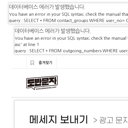
데이터베이스 에러가 발생했습니다.
You have an error in your SQL syntax; check the manual that
query : SELECT * FROM contact_groups WHERE user_no= 
데이터베이스 에러가 발생했습니다.
You have an error in your SQL syntax; check the manual 
asc' at line 1
query : SELECT * FROM outgoing_numbers WHERE user_n
즐겨찾기
메세지 보내기
> 광고 문자