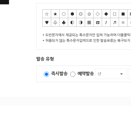
☆
★
○
●
◎
⊙
◇
◆
□
■
♥
♧
♣
◐
◑
▦
☎
♪
♬
※
* 도반문자에서 제공되는 특수문자만 입력 가능하며 더블클릭
* 허용되지 않는 특수문자입력으로 인한 발송오류는 복구되지 
발송 유형
즉시발송
예약발송