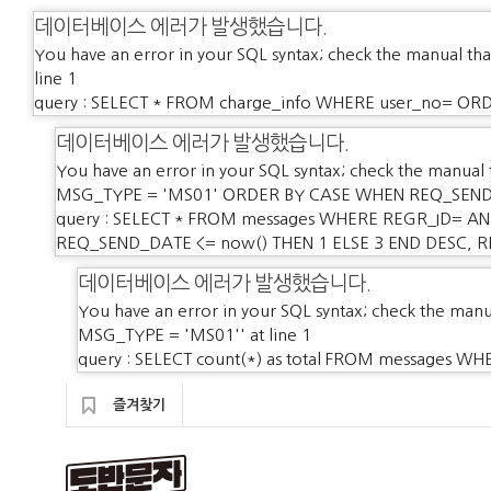
데이터베이스 에러가 발생했습니다.
You have an error in your SQL syntax; check the manual tha
line 1
query : SELECT * FROM charge_info WHERE user_no= ORD
데이터베이스 에러가 발생했습니다.
You have an error in your SQL syntax; check the manual 
MSG_TYPE = 'MS01' ORDER BY CASE WHEN REQ_SEND_D
query : SELECT * FROM messages WHERE REGR_ID= A
REQ_SEND_DATE <= now() THEN 1 ELSE 3 END DESC, R
데이터베이스 에러가 발생했습니다.
You have an error in your SQL syntax; check the manu
MSG_TYPE = 'MS01'' at line 1
query : SELECT count(*) as total FROM messages 
즐겨찾기